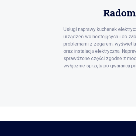
Radoms
Usługi naprawy kuchenek elektryc
urządzeń wolnostojących i do zab
problemami z zegarem, wyświetla
oraz instalacja elektryczna. Napr
sprawdzone części zgodne z mod
wyłącznie sprzętu po gwarancji pr