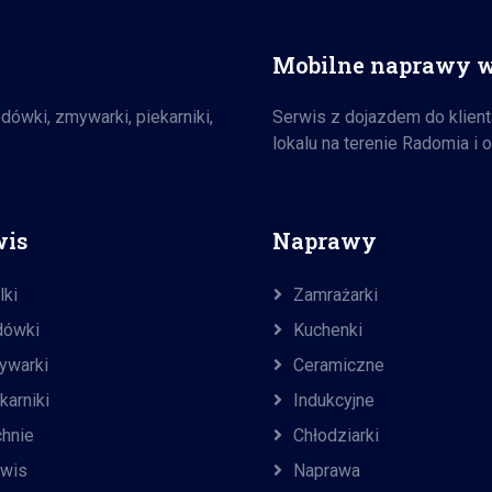
Mobilne naprawy 
ówki, zmywarki, piekarniki,
Serwis z dojazdem do klient
lokalu na terenie Radomia i o
wis
Naprawy
lki
Zamrażarki
dówki
Kuchenki
ywarki
Ceramiczne
karniki
Indukcyjne
hnie
Chłodziarki
rwis
Naprawa