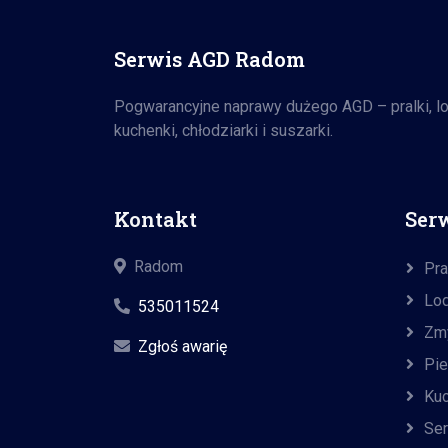
Serwis AGD Radom
Pogwarancyjne naprawy dużego AGD – pralki, lod
kuchenki, chłodziarki i suszarki.
Kontakt
Ser
Radom
Pra
Lo
535011524
Zm
Zgłoś awarię
Pie
Kuc
Se