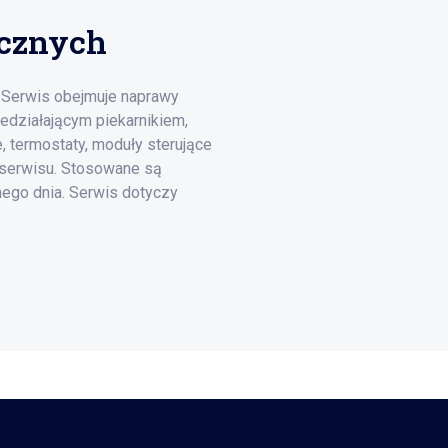
ycznych
. Serwis obejmuje naprawy
edziałającym piekarnikiem,
 termostaty, moduły sterujące
o serwisu. Stosowane są
ego dnia. Serwis dotyczy