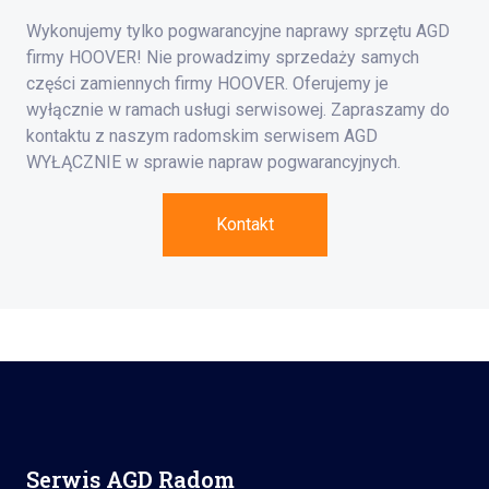
Wykonujemy tylko pogwarancyjne naprawy sprzętu AGD
firmy HOOVER! Nie prowadzimy sprzedaży samych
części zamiennych firmy HOOVER. Oferujemy je
wyłącznie w ramach usługi serwisowej. Zapraszamy do
kontaktu z naszym radomskim serwisem AGD
WYŁĄCZNIE w sprawie napraw pogwarancyjnych.
Kontakt
Serwis AGD Radom